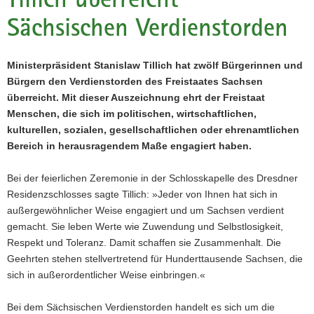
a
Sächsischen Verdienstorden
v
i
g
Ministerpräsident Stanislaw Tillich hat zwölf Bürgerinnen und
a
Bürgern den Verdienstorden des Freistaates Sachsen
t
überreicht. Mit dieser Auszeichnung ehrt der Freistaat
i
Menschen, die sich im politischen, wirtschaftlichen,
o
kulturellen, sozialen, gesellschaftlichen oder ehrenamtlichen
n
Bereich in herausragendem Maße engagiert haben.
Bei der feierlichen Zeremonie in der Schlosskapelle des Dresdner
Residenzschlosses sagte Tillich: »Jeder von Ihnen hat sich in
außergewöhnlicher Weise engagiert und um Sachsen verdient
gemacht. Sie leben Werte wie Zuwendung und Selbstlosigkeit,
Respekt und Toleranz. Damit schaffen sie Zusammenhalt. Die
Geehrten stehen stellvertretend für Hunderttausende Sachsen, die
sich in außerordentlicher Weise einbringen.«
Bei dem Sächsischen Verdienstorden handelt es sich um die