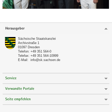
Footer-
Herausgeber
Bereich
Sächsische Staatskanzlei
Archivstraße 1
01097
Dresden
Telefon:
+49 351 564-0
Telefax:
+49 351 564-10999
E-Mail:
info@sk.sachsen.de
(© Matthias Rietschel)
Verleihung des Verdienstordens am 01.
Juni 2016: Gemeinsames Foto aller
Service
Preisträger mit Ministerpräsident Tillich (m.)
Verwandte Portale
Seite empfehlen