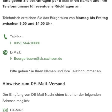
Bitte geben Sie bei Anfragen per E-Mail Ihren Namen und Ihre
a
Telefonnummer für eventuelle Rückfragen an.
v
i
Telefonisch erreichen Sie das Bürgerbüro von
Montag bis Freitag
g
zwischen 9:00 und 14:00 Uhr.
a
t
Telefon:
i
0351 564-10080
o
n
E-Mail:
Buergerbuero@sk.sachsen.de
Bitte geben Sie Ihren Namen und Ihre Telefonnummer an.
Hinweise zum DE-Mail-Versand
Der Empfang von DE-Mail-Nachrichten ist unter der folgenden
Adresse möglich:
De-Mail: