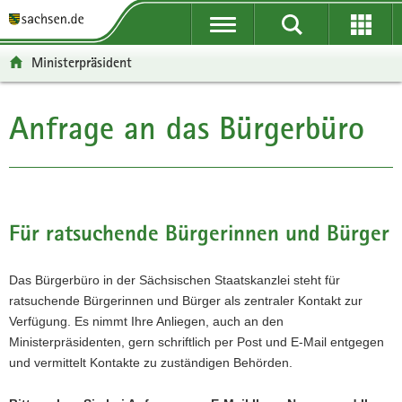
P
P
H
F
o
o
a
o
r
r
u
o
Ministerpräsident
t
t
p
t
a
a
t
e
l
l
i
r
Anfrage an das Bürgerbüro
Hauptinhalt
ü
n
n
-
b
a
h
B
e
v
a
e
r
i
l
r
g
g
t
e
Für ratsuchende Bürgerinnen und Bürger
r
a
i
e
t
c
i
i
h
Das Bürgerbüro in der Sächsischen Staatskanzlei steht für
f
o
ratsuchende Bürgerinnen und Bürger als zentraler Kontakt zur
e
n
Verfügung. Es nimmt Ihre Anliegen, auch an den
n
Ministerpräsidenten, gern schriftlich per Post und E-Mail entgegen
d
und vermittelt Kontakte zu zuständigen Behörden.
e
N