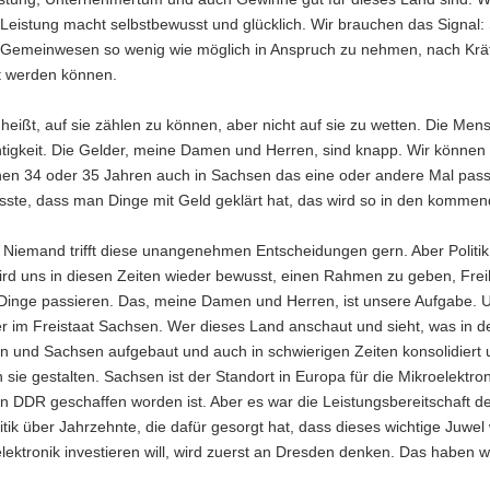
 Leistung macht selbstbewusst und glücklich. Wir brauchen das Signal: S
Gemeinwesen so wenig wie möglich in Anspruch zu nehmen, nach Kräften
zt werden können.
t heißt, auf sie zählen zu können, aber nicht auf sie zu wetten. Die
tigkeit. Die Gelder, meine Damen und Herren, sind knapp. Wir können n
en 34 oder 35 Jahren auch in Sachsen das eine oder andere Mal pass
sste, dass man Dinge mit Geld geklärt hat, das wird so in den kommen
r: Niemand trifft diese unangenehmen Entscheidungen gern. Aber Politik h
rd uns in diesen Zeiten wieder bewusst, einen Rahmen zu geben, Freihe
 Dinge passieren. Das, meine Damen und Herren, ist unsere Aufgabe. U
er im Freistaat Sachsen. Wer dieses Land anschaut und sieht, was in 
 und Sachsen aufgebaut und auch in schwierigen Zeiten konsolidiert und 
 sie gestalten. Sachsen ist der Standort in Europa für die Mikroelektro
n DDR geschaffen worden ist. Aber es war die Leistungsbereitschaft d
tik über Jahrzehnte, die dafür gesorgt hat, dass dieses wichtige Juwel 
lektronik investieren will, wird zuerst an Dresden denken. Das haben 