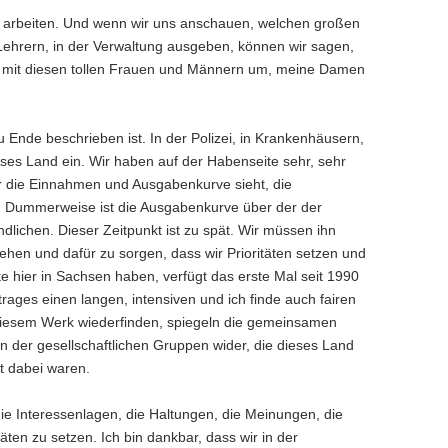
taat arbeiten. Und wenn wir uns anschauen, welchen großen
n Lehrern, in der Verwaltung ausgeben, können wir sagen,
klug mit diesen tollen Frauen und Männern um, meine Damen
u Ende beschrieben ist. In der Polizei, in Krankenhäusern,
eses Land ein. Wir haben auf der Habenseite sehr, sehr
er die Einnahmen und Ausgabenkurve sieht, die
len. Dummerweise ist die Ausgabenkurve über der der
lichen. Dieser Zeitpunkt ist zu spät. Wir müssen ihn
ehen und dafür zu sorgen, dass wir Prioritäten setzen und
hier in Sachsen haben, verfügt das erste Mal seit 1990
trages einen langen, intensiven und ich finde auch fairen
diesem Werk wiederfinden, spiegeln die gemeinsamen
en der gesellschaftlichen Gruppen wider, die dieses Land
t dabei waren.
 die Interessenlagen, die Haltungen, die Meinungen, die
itäten zu setzen. Ich bin dankbar, dass wir in der