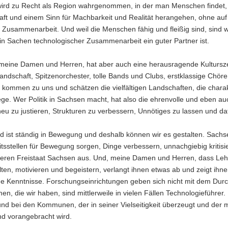
ird zu Recht als Region wahrgenommen, in der man Menschen findet, d
ft und einem Sinn für Machbarkeit und Realität herangehen, ohne auf V
r Zusammenarbeit. Und weil die Menschen fähig und fleißig sind, sind 
in Sachen technologischer Zusammenarbeit ein guter Partner ist.
eine Damen und Herren, hat aber auch eine herausragende Kulturszene,
dschaft, Spitzenorchester, tolle Bands und Clubs, erstklassige Chöre
ommen zu uns und schätzen die vielfältigen Landschaften, die charakt
e. Wer Politik in Sachsen macht, hat also die ehrenvolle und eben auc
neu zu justieren, Strukturen zu verbessern, Unnötiges zu lassen und 
 ist ständig in Bewegung und deshalb können wir es gestalten. Sachse
itsstellen für Bewegung sorgen, Dinge verbessern, unnachgiebig kritisi
eren Freistaat Sachsen aus. Und, meine Damen und Herren, dass Lehre
ten, motivieren und begeistern, verlangt ihnen etwas ab und zeigt ihne
ge Kenntnisse. Forschungseinrichtungen geben sich nicht mit dem Durch
n, die wir haben, sind mittlerweile in vielen Fällen Technologieführer.
und bei den Kommunen, der in seiner Vielseitigkeit überzeugt und der
nd vorangebracht wird.