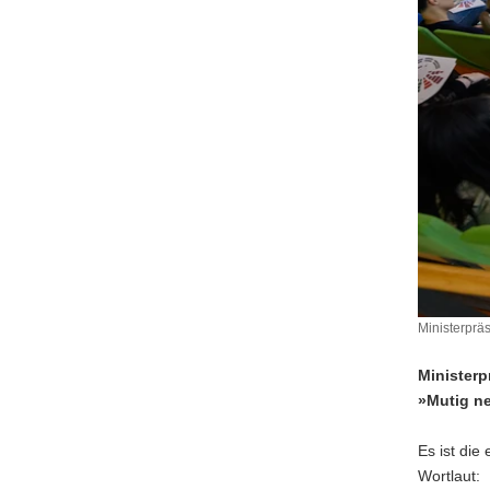
Ministerprä
Ministerp
»Mutig n
Es ist di
Wortlaut: