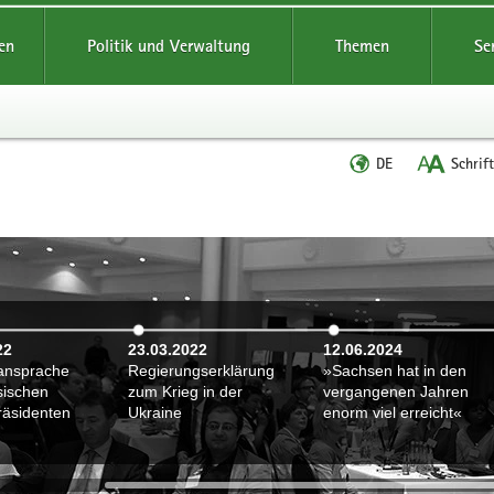
reifende
en
Politik und Verwaltung
Themen
Se
Sprache
DE
Schrif
wechseln
22
23.03.2022
12.06.2024
ansprache
Regierungserklärung
»Sachsen hat in den
sischen
zum Krieg in der
vergangenen Jahren
räsidenten
Ukraine
enorm viel erreicht«