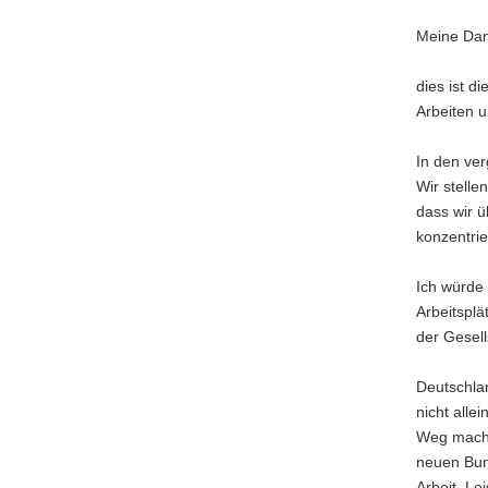
Meine Da
dies ist d
Arbeiten 
In den ver
Wir stelle
dass wir ü
konzentrie
Ich würde 
Arbeitsplä
der Gesell
Deutschlan
nicht alle
Weg mache
neuen Bun
Arbeit, Le