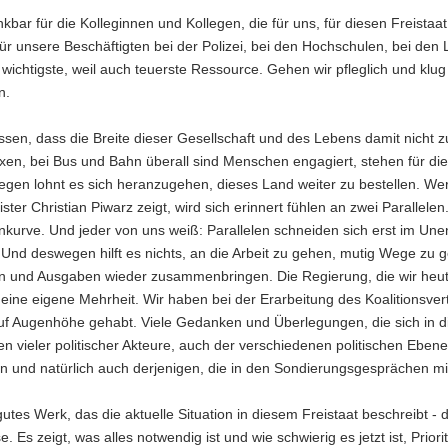
nkbar für die Kolleginnen und Kollegen, die für uns, für diesen Freis
 für unsere Beschäftigten bei der Polizei, bei den Hochschulen, bei de
e wichtigste, weil auch teuerste Ressource. Gehen wir pfleglich und 
n.
issen, dass die Breite dieser Gesellschaft und des Lebens damit nicht z
xen, bei Bus und Bahn überall sind Menschen engagiert, stehen für di
wegen lohnt es sich heranzugehen, dieses Land weiter zu bestellen. W
ster Christian Piwarz zeigt, wird sich erinnert fühlen an zwei Paralle
urve. Und jeder von uns weiß: Parallelen schneiden sich erst im Unend
Und deswegen hilft es nichts, an die Arbeit zu gehen, mutig Wege zu g
 und Ausgaben wieder zusammenbringen. Die Regierung, die wir heute 
 eine eigene Mehrheit. Wir haben bei der Erarbeitung des Koalitionsver
uf Augenhöhe gehabt. Viele Gedanken und Überlegungen, die sich in 
n vieler politischer Akteure, auch der verschiedenen politischen Eben
 und natürlich auch derjenigen, die in den Sondierungsgesprächen mi
 gutes Werk, das die aktuelle Situation in diesem Freistaat beschreibt -
e. Es zeigt, was alles notwendig ist und wie schwierig es jetzt ist, Prior