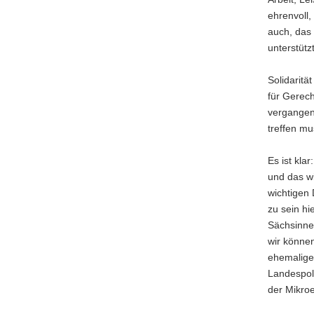
ehrenvoll,
auch, das 
unterstüt
Solidaritä
für Gerech
vergangen
treffen mu
Es ist kla
und das wi
wichtigen
zu sein hi
Sächsinnen
wir können
ehemalige
Landespoli
der Mikroe