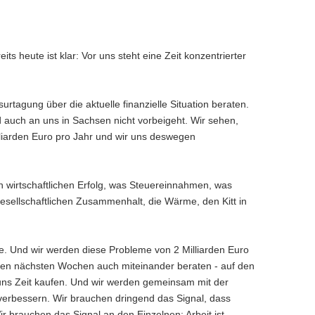
ts heute ist klar: Vor uns steht eine Zeit konzentrierter
rtagung über die aktuelle finanzielle Situation beraten.
nd auch an uns in Sachsen nicht vorbeigeht. Wir sehen,
illiarden Euro pro Jahr und wir uns deswegen
en wirtschaftlichen Erfolg, was Steuereinnahmen, was
gesellschaftlichen Zusammenhalt, die Wärme, den Kitt in
aute. Und wir werden diese Probleme von 2 Milliarden Euro
 den nächsten Wochen auch miteinander beraten - auf den
uns Zeit kaufen. Und wir werden gemeinsam mit der
verbessern. Wir brauchen dringend das Signal, dass
r brauchen das Signal an den Einzelnen: Arbeit ist