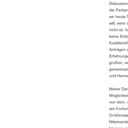
Diskussio
die Parla
wir heute
will, wem 
nicht ist.
keine Einb
Koalitions
Anträgen 
Erfahrung
großen, se
gemeinsam
und Herre
Meine Dame
Möglichkei
von dem, w
am Fortsch
Größenwah
Miteinand