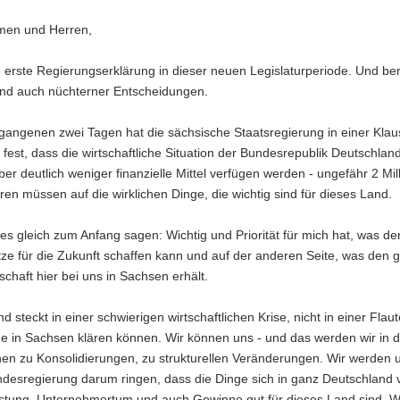
men und Herren,
ie erste Regierungserklärung in dieser neuen Legislaturperiode. Und berei
und auch nüchterner Entscheidungen.
gangenen zwei Tagen hat die sächsische Staatsregierung in einer Klausu
n fest, dass die wirtschaftliche Situation der Bundesrepublik Deutschla
ber deutlich weniger finanzielle Mittel verfügen werden - ungefähr 2 M
ren müssen auf die wirklichen Dinge, die wichtig sind für dieses Land.
es gleich zum Anfang sagen: Wichtig und Priorität für mich hat, was d
tze für die Zukunft schaffen kann und auf der anderen Seite, was den 
schaft hier bei uns in Sachsen erhält.
d steckt in einer schwierigen wirtschaftlichen Krise, nicht in einer Fl
ine in Sachsen klären können. Wir können uns - und das werden wir in
n zu Konsolidierungen, zu strukturellen Veränderungen. Wir werden 
desregierung darum ringen, dass die Dinge sich in ganz Deutschland 
istung, Unternehmertum und auch Gewinne gut für dieses Land sind. Wi