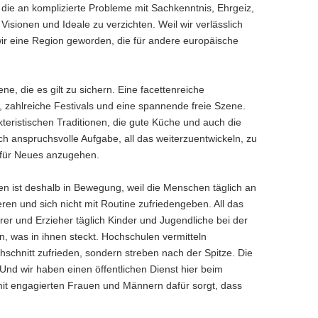
ie an komplizierte Probleme mit Sachkenntnis, Ehrgeiz,
isionen und Ideale zu verzichten. Weil wir verlässlich
wir eine Region geworden, die für andere europäische
 die es gilt zu sichern. Eine facettenreiche
, zahlreiche Festivals und eine spannende freie Szene.
eristischen Traditionen, die gute Küche und auch die
h anspruchsvolle Aufgabe, all das weiterzuentwickeln, zu
dafür Neues anzugehen.
n ist deshalb in Bewegung, weil die Menschen täglich an
eren und sich nicht mit Routine zufriedengeben. All das
r und Erzieher täglich Kinder und Jugendliche bei der
n, was in ihnen steckt. Hochschulen vermitteln
schnitt zufrieden, sondern streben nach der Spitze. Die
 Und wir haben einen öffentlichen Dienst hier beim
 mit engagierten Frauen und Männern dafür sorgt, dass