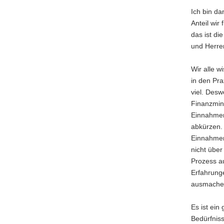
Ich bin da
Anteil wir
das ist di
und Herre
Wir alle w
in den Pra
viel. Des
Finanzmini
Einnahmenk
abkürzen. 
Einnahmen
nicht über
Prozess a
Erfahrunge
ausmachen
Es ist ein
Bedürfniss