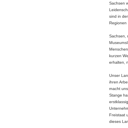
Sachsen w
Leidenscha
sind in de
Regionen 
Sachsen, m
Museumslan
Menschen k
kurzen Weg
erhalten, 
Unser Land
ihren Arbe
macht uns
Stange hal
erstklassi
Unternehme
Freistaat 
dieses La