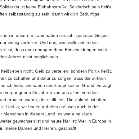
olidarität ist keine Einbahnstraße. Solidarisch sein heißt
 selbstständig zu sein, damit wirklich Bedürftige
 Menschen in unserem Land haben ein sehr genaues Gespür
ur wenig verteilen. Und das, was vielleicht in den
iert ist, dass man unangenehme Entscheidungen nicht
den Jahren nicht möglich sein.
eißt eben nicht, Geld zu verteilen, sondern Politik heißt,
it zu schaffen und dafür zu sorgen, dass die wirklich
nd ich finde, wir haben überhaupt keinen Grund, verzagt
den vergangenen 35 Jahren von uns allen, von den
erhalten wurde, der stellt fest: Die Zukunft ist offen,
nik. Und ja, wir bauen auf dem auf, was auch in der
er Menschen in diesem Land, es war eine kluge
weiter gewachsen ist und heute klar ist: Wer in Europa in
wir, meine Damen und Herren, geschafft.