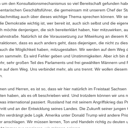
n um den Konsultationsmechanismus so viel Bereitschaft gefunden habe
mentarischen Geschäftsführer, die gemeinsam mit unserem Chef der St
 Nachmittag auch über dieses wichtige Thema sprechen können. Wir se
die Demokratie wichtig ist, wer bereit ist, auch sich selbst und die eig
 Ich möchte denjenigen, die sich bereiterklärt haben, hier mitzuwirken, a
ahnstraße. Natürlich ist die Voraussetzung zur Mitwirkung an diesem 
fraktionen, dass es auch anders geht, dass diejenigen, die nicht zu d
auch die Möglichkeit haben, mitzugestalten. Wir werden auf dem Weg
en sammeln. Es wird Fehler geben und Unstimmigkeiten. Aber ich bin d
hr, sehr großen Teil des Parlaments und frei gewählten Männern und F
 auf dem Weg. Uns verbindet mehr, als uns trennt. Wir wollen diesem
n.
n und Herren, es ist so, dass wir hier natürlich im Freistaat Sachsen
ten haben, als es oft beschrieben wird. Und trotzdem können wir uns n
as international passiert. Russland hat mit seinem Angriffskrieg das Pr
ritt und an der Entwicklung seines Landes. Die Zukunft seiner jungen G
n verdrängt jede Logik. Amerika unter Donald Trump wird andere Prio
er anschlagen. Wir müssen lernen, Ton und Handeln richtig zu deuten 