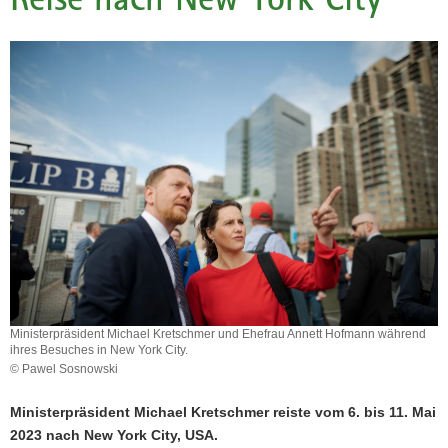
a
v
i
g
a
t
i
o
n
Ministerpräsident Michael Kretschmer und Ehefrau Annett Hofmann während
ihres Besuches in New York City.
© Pawel Sosnowski
Ministerpräsident Michael Kretschmer reiste vom 6. bis 11. Mai
2023 nach New York City, USA.