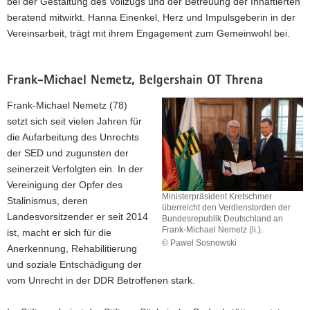
bei der Gestaltung des Vollzugs und der Betreuung der Inhaftierten
an
Hanna
beratend mitwirkt. Hanna Einenkel, Herz und Impulsgeberin in der
Einenkel.
Vereinsarbeit, trägt mit ihrem Engagement zum Gemeinwohl bei.
Frank-Michael Nemetz, Belgershain OT Threna
Frank-Michael Nemetz (78)
setzt sich seit vielen Jahren für
die Aufarbeitung des Unrechts
der SED und zugunsten der
seinerzeit Verfolgten ein. In der
Vereinigung der Opfer des
Ministerpräsident Kretschmer
Stalinismus, deren
überreicht den Verdienstorden der
Landesvorsitzender er seit 2014
Bundesrepublik Deutschland an
Frank-Michael Nemetz (li.).
ist, macht er sich für die
© Pawel Sosnowski
Anerkennung, Rehabilitierung
Ministerpräsident
und soziale Entschädigung der
Kretschmer
vom Unrecht in der DDR Betroffenen stark.
überreicht
den
Verdienstorden