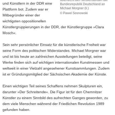
überreicht den Verdienstorden der
und Künstlern in der DDR eine
Bundesrepublik Deutschland an
Michael Morgner (li.)
Plattform bot. Zudem war er
© Pawel Sosnowski
Mitbegründer einer der
Ministerpräsident
wichtigsten oppositionellen
Kretschmer
Künstlergruppierungen in der DDR, der Künstlergruppe »Clara
überreicht
den
Mosch«.
Verdienstorden
der
Sein sehr persönlicher Einsatz für die künstlerische Freiheit war
Bundesrepublik
seine Form des politischen Widerstandes. Michael Morgner war
Deutschland
und ist bis heute an zahlreichen Ausstellungen beteiligt, seine
an
Michael
Werke finden sich auf wichtigen internationalen Kunstmessen und
Morgner
weltweit in einer Vielzahl angesehener Kunstsammlungen. Zudem
(li.)
ist er Gründungsmitglied der Sächsischen Akademie der Künste.
Einen wichtigen Teil seines Schaffens nehmen Skulpturen ein,
darunter »Der Schreitende«. Die Figur ist für den Chemnitzer
Künstler zu einem Sinnbild des aufrechten Ganges geworden, zu
dem viele Menschen während der Friedlichen Revolution 1989
gefunden haben.