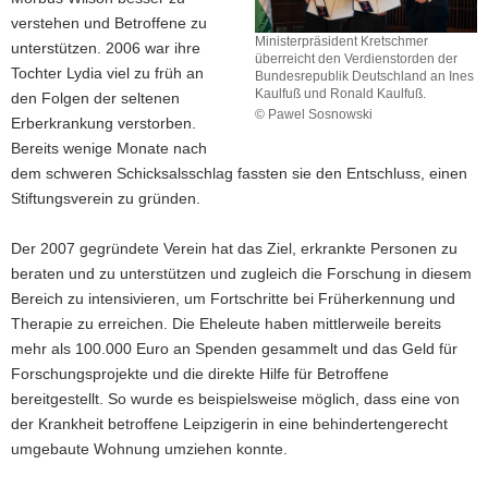
verstehen und Betroffene zu
Ministerpräsident Kretschmer
unterstützen. 2006 war ihre
überreicht den Verdienstorden der
Tochter Lydia viel zu früh an
Bundesrepublik Deutschland an Ines
Kaulfuß und Ronald Kaulfuß.
den Folgen der seltenen
© Pawel Sosnowski
Erberkrankung verstorben.
Ministerpräsident
Bereits wenige Monate nach
Kretschmer
dem schweren Schicksalsschlag fassten sie den Entschluss, einen
überreicht
den
Stiftungsverein zu gründen.
Verdienstorden
der
Der 2007 gegründete Verein hat das Ziel, erkrankte Personen zu
Bundesrepublik
beraten und zu unterstützen und zugleich die Forschung in diesem
Deutschland
Bereich zu intensivieren, um Fortschritte bei Früherkennung und
an
Ines
Therapie zu erreichen. Die Eheleute haben mittlerweile bereits
Kaulfuß
mehr als 100.000 Euro an Spenden gesammelt und das Geld für
und
Forschungsprojekte und die direkte Hilfe für Betroffene
Ronald
bereitgestellt. So wurde es beispielsweise möglich, dass eine von
Kaulfuß.
der Krankheit betroffene Leipzigerin in eine behindertengerecht
umgebaute Wohnung umziehen konnte.