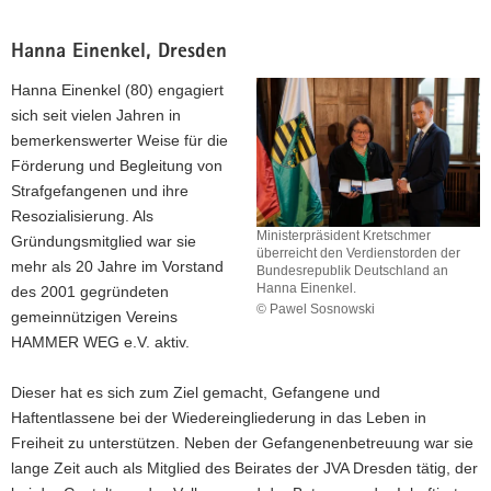
Hanna Einenkel, Dresden
Hanna Einenkel (80) engagiert
sich seit vielen Jahren in
bemerkenswerter Weise für die
Förderung und Begleitung von
Strafgefangenen und ihre
Resozialisierung. Als
Ministerpräsident Kretschmer
Gründungsmitglied war sie
überreicht den Verdienstorden der
mehr als 20 Jahre im Vorstand
Bundesrepublik Deutschland an
Hanna Einenkel.
des 2001 gegründeten
© Pawel Sosnowski
gemeinnützigen Vereins
Ministerpräsident
HAMMER WEG e.V. aktiv.
Kretschmer
überreicht
den
Dieser hat es sich zum Ziel gemacht, Gefangene und
Verdienstorden
Haftentlassene bei der Wiedereingliederung in das Leben in
der
Freiheit zu unterstützen. Neben der Gefangenenbetreuung war sie
Bundesrepublik
lange Zeit auch als Mitglied des Beirates der JVA Dresden tätig, der
Deutschland