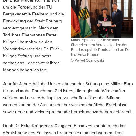
um die Förderung der TU
Bergakademie Freiberg und die
Entwicklung der Stadt Freiberg
verdient gemacht. Nach dem
Tod ihres Ehemannes Peter
Ministerpräsident Kretschmer
Krüger übernahm sie den
überreicht den Verdienstorden der
Vorstandsvorsitz der Dr. Erich-
Bundesrepublik Deutschland an Dr.
h.c. Erika Krüger.
Krüger-Stiftung und setzt
© Pawel Sosnowski
seither das Lebenswerk ihres
Ministerpräsident
Mannes beharrlich fort.
Kretschmer
überreicht
den
Jahr für Jahr erhält die Universität von der Stiftung eine Million Euro
Verdienstorden
für praxisnahe Forschung. Ziel ist es, die regionale Wirtschaft zu
der
stärken und neue Arbeitsplätze zu schaffen. Über die Stiftung
Bundesrepublik
werden zudem der Austausch über wissenschaftliche Ergebnisse
Deutschland
sowie neue und vielversprechende Forschungsvorhaben gefördert.
an
Dr.
h.c.
Dank Dr. Erika Krügers großzügigen Einsatzes konnte auch das
Erika
»Amtshaus« des Schlosses Freudenstein saniert werden. Das
Krüger.