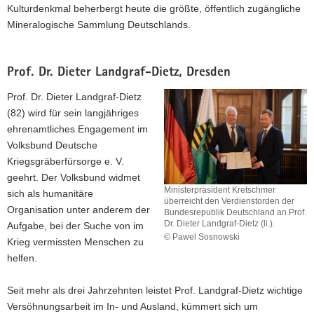
Kulturdenkmal beherbergt heute die größte, öffentlich zugängliche
Mineralogische Sammlung Deutschlands.
Prof. Dr. Dieter Landgraf-Dietz, Dresden
Prof. Dr. Dieter Landgraf-Dietz
(82) wird für sein langjähriges
ehrenamtliches Engagement im
Volksbund Deutsche
Kriegsgräberfürsorge e. V.
geehrt. Der Volksbund widmet
Ministerpräsident Kretschmer
sich als humanitäre
überreicht den Verdienstorden der
Organisation unter anderem der
Bundesrepublik Deutschland an Prof.
Dr. Dieter Landgraf-Dietz (li.).
Aufgabe, bei der Suche von im
© Pawel Sosnowski
Krieg vermissten Menschen zu
Ministerpräsident
helfen.
Kretschmer
überreicht
den
Seit mehr als drei Jahrzehnten leistet Prof. Landgraf-Dietz wichtige
Verdienstorden
Versöhnungsarbeit im In- und Ausland, kümmert sich um