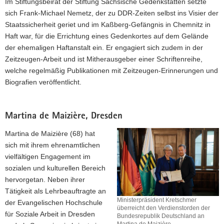
Im Stiftungsbeirat der Stiftung Sächsische Gedenkstätten setzte
der
sich Frank-Michael Nemetz, der zu DDR-Zeiten selbst ins Visier der
Bundesrepublik
Staatssicherheit geriet und im Kaßberg-Gefängnis in Chemnitz in
Deutschland
Haft war, für die Errichtung eines Gedenkortes auf dem Gelände
an
Frank-
der ehemaligen Haftanstalt ein. Er engagiert sich zudem in der
Michael
Zeitzeugen-Arbeit und ist Mitherausgeber einer Schriftenreihe,
Nemetz
welche regelmäßig Publikationen mit Zeitzeugen-Erinnerungen und
(li.).
Biografien veröffentlicht.
Martina de Maizière, Dresden
Martina de Maizière (68) hat
sich mit ihrem ehrenamtlichen
vielfältigen Engagement im
sozialen und kulturellen Bereich
hervorgetan. Neben ihrer
Tätigkeit als Lehrbeauftragte an
Ministerpräsident Kretschmer
der Evangelischen Hochschule
überreicht den Verdienstorden der
für Soziale Arbeit in Dresden
Bundesrepublik Deutschland an
Martina de Maizière.