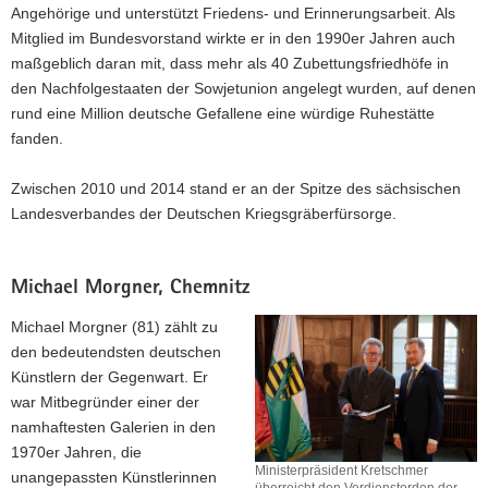
der
Angehörige und unterstützt Friedens- und Erinnerungsarbeit. Als
Bundesrepublik
Mitglied im Bundesvorstand wirkte er in den 1990er Jahren auch
Deutschland
maßgeblich daran mit, dass mehr als 40 Zubettungsfriedhöfe in
an
Prof.
den Nachfolgestaaten der Sowjetunion angelegt wurden, auf denen
Dr.
rund eine Million deutsche Gefallene eine würdige Ruhestätte
Dieter
fanden.
Landgraf-
Dietz
(li.).
Zwischen 2010 und 2014 stand er an der Spitze des sächsischen
Landesverbandes der Deutschen Kriegsgräberfürsorge.
Michael Morgner, Chemnitz
Michael Morgner (81) zählt zu
den bedeutendsten deutschen
Künstlern der Gegenwart. Er
war Mitbegründer einer der
namhaftesten Galerien in den
1970er Jahren, die
Ministerpräsident Kretschmer
unangepassten Künstlerinnen