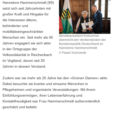
Hannelore Hammerschmidt (89)
setzt sich seit Jahrzehnten mit
großer Kraft und Hingabe für
die Interessen älterer,
behinderter und
mobilitätseingeschränkter
Ministerpräsident Kretschmer
Menschen ein. Seit mehr als 45
überreicht den Verdienstorden der
Jahren engagiert sie sich aktiv
Bundesrepublik Deutschland an
Hannelore Hammerschmidt.
in der Ortsgruppe der
© Pawel Sosnowski
Volkssolidarität in Reichenbach
Ministerpräsident
im Vogtland, davon seit 30
Kretschmer
Jahren in dessen Vorstand.
überreicht
den
Verdienstorden
Zudem war sie mehr als 20 Jahre bei den »Grünen Damen« aktiv.
der
Dabei besuchte sie kranke und einsame Menschen in
Bundesrepublik
Pflegeheimen und organisierte Veranstaltungen. Mit ihrem
Deutschland
Einfühlungsvermögen, ihrer Lebenserfahrung und
an
Hannelore
Kontaktfreudigkeit war Frau Hammerschmidt außerordentlich
Hammerschmidt.
geschätzt und beliebt.