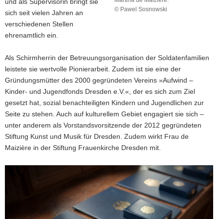
und als Supervisorin bringt sie
© Pawel Sosnowski
sich seit vielen Jahren an
Ministerpräsident
verschiedenen Stellen
Kretschmer
ehrenamtlich ein.
überreicht
den
Verdienstorden
Als Schirmherrin der Betreuungsorganisation der Soldatenfamilien
der
leistete sie wertvolle Pionierarbeit. Zudem ist sie eine der
Bundesrepublik
Gründungsmütter des 2000 gegründeten Vereins »Aufwind –
Deutschland
Kinder- und Jugendfonds Dresden e.V.«, der es sich zum Ziel
an
Martina
gesetzt hat, sozial benachteiligten Kindern und Jugendlichen zur
de
Seite zu stehen. Auch auf kulturellem Gebiet engagiert sie sich –
Maizière.
unter anderem als Vorstandsvorsitzende der 2012 gegründeten
Stiftung Kunst und Musik für Dresden. Zudem wirkt Frau de
Maizière in der Stiftung Frauenkirche Dresden mit.