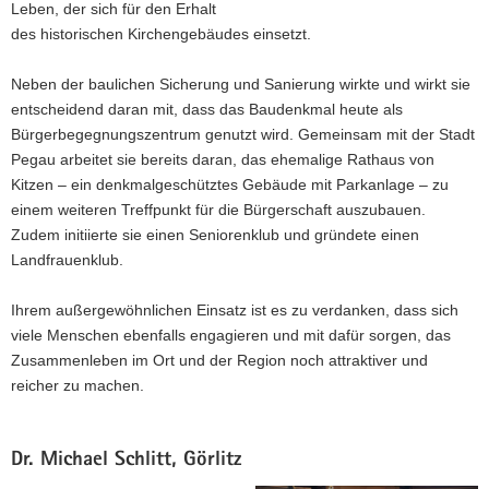
Leben, der sich für den Erhalt
Kretschmer
des historischen Kirchengebäudes einsetzt.
überreicht
den
Verdienstorden
Neben der baulichen Sicherung und Sanierung wirkte und wirkt sie
der
entscheidend daran mit, dass das Baudenkmal heute als
Bundesrepublik
Bürgerbegegnungszentrum genutzt wird. Gemeinsam mit der Stadt
Deutschland
Pegau arbeitet sie bereits daran, das ehemalige Rathaus von
an
Dr.
Kitzen – ein denkmalgeschütztes Gebäude mit Parkanlage – zu
Ingrid
einem weiteren Treffpunkt für die Bürgerschaft auszubauen.
Riedel.
Zudem initiierte sie einen Seniorenklub und gründete einen
Landfrauenklub.
Ihrem außergewöhnlichen Einsatz ist es zu verdanken, dass sich
viele Menschen ebenfalls engagieren und mit dafür sorgen, das
Zusammenleben im Ort und der Region noch attraktiver und
reicher zu machen.
Dr. Michael Schlitt, Görlitz