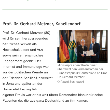
Prof. Dr. Gerhard Metzner, Kapellendorf
Prof. Dr. Gerhard Metzner (80)
(© Pawel Sosnowski)
wird für sein herausragendes
Für den Verdienstorden der Bundesrepublik
berufliches Wirken als
Deutschland kann jeder Bürger und jede
Hochschuldozent und Arzt
Bürgerin unter Angabe der Gründe
sowie sein ehrenamtliches
verdienstvolle Personen für eine Ehrung
Engagement geehrt. Der
anregen.
Ministerpräsident Kretschmer
Internist und Immunologe war
überreicht den Verdienstorden der
vor der politischen Wende an
Bundesrepublik Deutschland an Prof.
Dr. Gerhard Metzner.
der Friedrich-Schiller-Universität
© Pawel Sosnowski
in Jena und später an der
Ministerpräsident
Universität Leipzig tätig. In
Kretschmer
eigener Praxis war er bis weit übers Rentenalter hinaus für seine
überreicht
den
Patienten da, die aus ganz Deutschland zu ihm kamen.
Verdienstorden
der