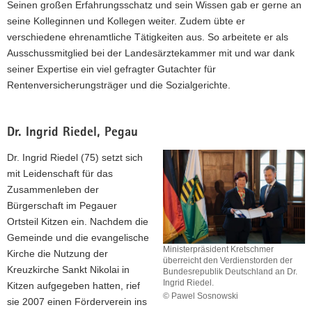
Seinen großen Erfahrungsschatz und sein Wissen gab er gerne an
Bundesrepublik
seine Kolleginnen und Kollegen weiter. Zudem übte er
Deutschland
verschiedene ehrenamtliche Tätigkeiten aus. So arbeitete er als
an
Prof.
Ausschussmitglied bei der Landesärztekammer mit und war dank
Dr.
seiner Expertise ein viel gefragter Gutachter für
Gerhard
Rentenversicherungsträger und die Sozialgerichte.
Metzner.
Dr. Ingrid Riedel, Pegau
Dr. Ingrid Riedel (75) setzt sich
mit Leidenschaft für das
Zusammenleben der
Bürgerschaft im Pegauer
Ortsteil Kitzen ein. Nachdem die
Gemeinde und die evangelische
Ministerpräsident Kretschmer
Kirche die Nutzung der
überreicht den Verdienstorden der
Kreuzkirche Sankt Nikolai in
Bundesrepublik Deutschland an Dr.
Ingrid Riedel.
Kitzen aufgegeben hatten, rief
© Pawel Sosnowski
sie 2007 einen Förderverein ins
Ministerpräsident