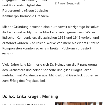
© Pawel Sosnowski
und Vorstandsmitglied des
Ministerpräsident
Fördervereins »Neue Jüdische
Kretschmer
Kammerphilharmonie Dresden«.
überreicht
den
Verdienstorden
Mit der Gründung entstand eine europaweit einzigartige Initiative:
der
Jüdische und nichtjüdische Musiker spielen gemeinsam Werke
Bundesrepublik
jüdischer Komponisten, die zwischen 1933 und 1945 verfolgt und
Deutschland
ermordet wurden. Zahlreiche Werke von mehr als einem Dutzend
an
Dr.
Komponisten konnten so einem breiten Publikum vorgestellt
Claus
werden.
Dieter
Heinze
Viele Jahre lang kümmerte sich Dr. Heinze um die Finanzierung
(li.).
des Orchesters und seiner Konzerte und glich Budgetlücken
mehrfach mit Privatmitteln aus. Mit Kraft und Geschick trug er so
zum Erfolg des Projektes bei.
Dr. h.c. Erika Krüger, Münsing
Dr. Erika Krüger (87) hat sich