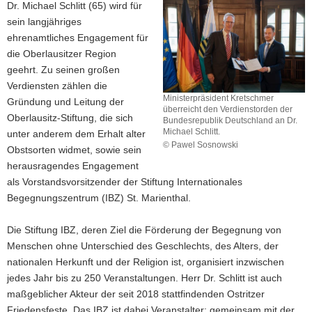
Dr. Michael Schlitt (65) wird für
sein langjähriges
ehrenamtliches Engagement für
die Oberlausitzer Region
geehrt. Zu seinen großen
Verdiensten zählen die
Ministerpräsident Kretschmer
Gründung und Leitung der
überreicht den Verdienstorden der
Oberlausitz-Stiftung, die sich
Bundesrepublik Deutschland an Dr.
Michael Schlitt.
unter anderem dem Erhalt alter
© Pawel Sosnowski
Obstsorten widmet, sowie sein
Ministerpräsident
herausragendes Engagement
Kretschmer
als Vorstandsvorsitzender der Stiftung Internationales
überreicht
den
Begegnungszentrum (IBZ) St. Marienthal.
Verdienstorden
der
Die Stiftung IBZ, deren Ziel die Förderung der Begegnung von
Bundesrepublik
Menschen ohne Unterschied des Geschlechts, des Alters, der
Deutschland
nationalen Herkunft und der Religion ist, organisiert inzwischen
an
Dr.
jedes Jahr bis zu 250 Veranstaltungen. Herr Dr. Schlitt ist auch
Michael
maßgeblicher Akteur der seit 2018 stattfindenden Ostritzer
Schlitt.
Friedensfeste. Das IBZ ist dabei Veranstalter; gemeinsam mit der