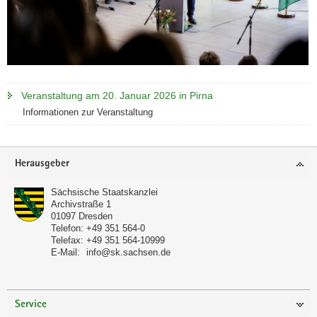
Veranstaltung am 20. Januar 2026 in Pirna
Informationen zur Veranstaltung
Footer-
Herausgeber
Bereich
Sächsische Staatskanzlei
Archivstraße 1
01097
Dresden
(© Nikolai Schmidt)
Telefon:
+49 351 564-0
Telefax:
+49 351 564-10999
Ministerpräsident Michael Kretschmer
E-Mail:
info@sk.sachsen.de
begrüßt den ungarischen
Staatspräsidenten Dr. Tamás Sulyok.
Service